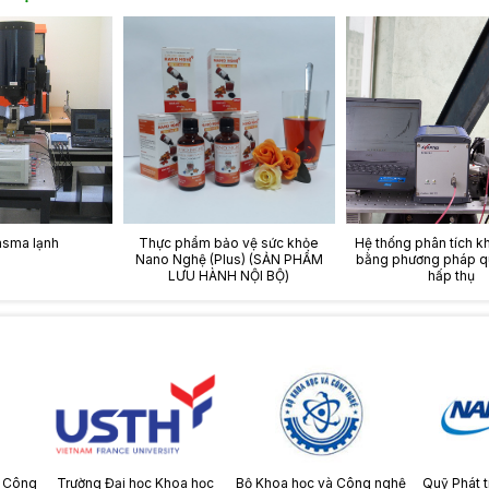
asma lạnh
Thực phẩm bảo vệ sức khỏe
Hệ thống phân tích k
Nano Nghệ (Plus) (SẢN PHẨM
bằng phương pháp q
LƯU HÀNH NỘI BỘ)
hấp thụ
à Công
Trường Đại học Khoa học
Bộ Khoa học và Công nghệ
Quỹ Phát t