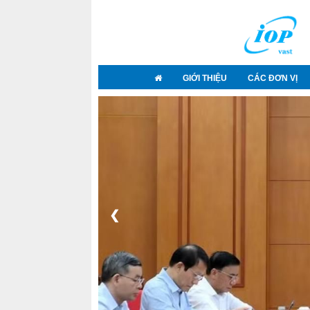
GIỚI THIỆU
CÁC ĐƠN VỊ
❮