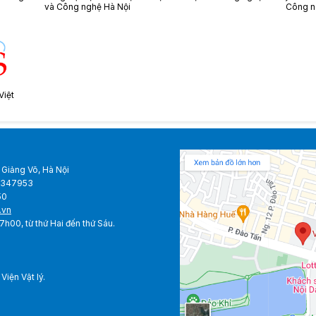
và Công nghệ Hà Nội
Công n
Việt
 Giảng Võ, Hà Nội
38347953
50
.vn
0 - 17h00, từ thứ Hai đến thứ Sáu.
iện Vật lý.