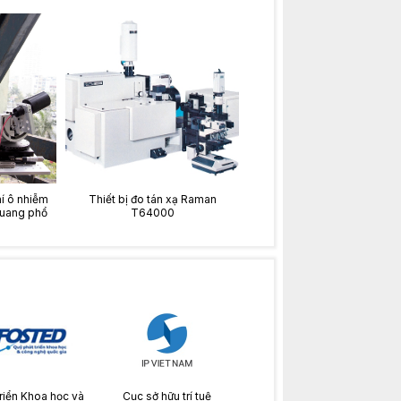
hí ô nhiễm
Thiết bị đo tán xạ Raman
uang phổ
T64000
riển Khoa học và
Cục sở hữu trí tuệ