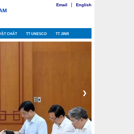
Email
|
English
NAM
VẬT CHẤT
TT UNESCO
TT JINR
❯