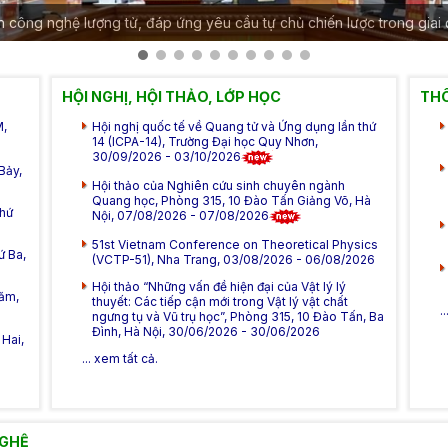
ển công nghệ lượng tử, đáp ứng yêu cầu tự chủ chiến lược trong giai
HỘI NGHỊ, HỘI THẢO, LỚP HỌC
THÔ
M,
Hội nghị quốc tế về Quang tử và Ứng dụng lần thứ
14 (ICPA-14), Trường Đại học Quy Nhơn,
30/09/2026 - 03/10/2026
Bảy,
Hội thảo của Nghiên cứu sinh chuyên ngành
Quang học, Phòng 315, 10 Đào Tấn Giảng Võ, Hà
Thứ
Nội, 07/08/2026 - 07/08/2026
51st Vietnam Conference on Theoretical Physics
ứ Ba,
(VCTP-51), Nha Trang, 03/08/2026 - 06/08/2026
Hội thảo “Những vấn đề hiện đại của Vật lý lý
Năm,
thuyết: Các tiếp cận mới trong Vật lý vật chất
.
ngưng tụ và Vũ trụ học”, Phòng 315, 10 Đào Tấn, Ba
Đình, Hà Nội, 30/06/2026 - 30/06/2026
Hai,
... xem tất cả.
NGHỆ