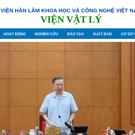
VIỆN HÀN LÂM KHOA HỌC VÀ CÔNG NGHỆ VIỆT 
VIỆN VẬT LÝ
HOẠT ĐỘNG
NGHIÊN CỨU
ĐÀO TẠO
XUẤT BẢN
CƠ SỞ 