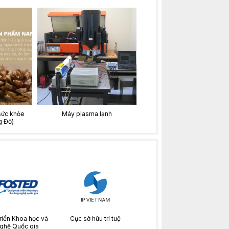
sức khỏe
Máy plasma lạnh
 Đỏ)
riển Khoa học và
Cục sở hữu trí tuệ
ghệ Quốc gia