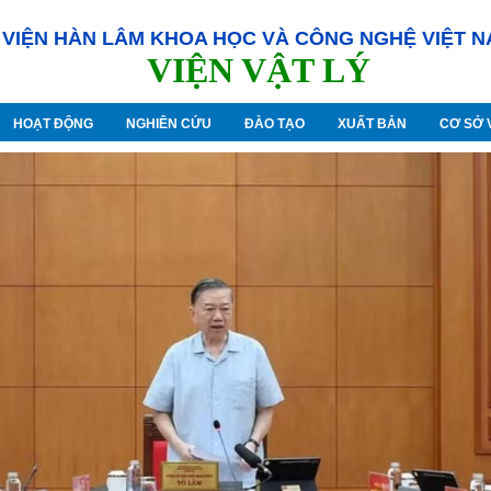
VIỆN HÀN LÂM KHOA HỌC VÀ CÔNG NGHỆ VIỆT 
VIỆN VẬT LÝ
HOẠT ĐỘNG
NGHIÊN CỨU
ĐÀO TẠO
XUẤT BẢN
CƠ SỞ 