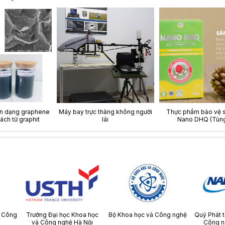
on dạng graphene
Máy bay trực thăng không người
Thực phẩm bảo vệ 
ách từ graphit
lái
Nano DHQ (Tùng
à Công
Trường Đại học Khoa học
Bộ Khoa học và Công nghệ
Quỹ Phát t
và Công nghệ Hà Nội
Công n