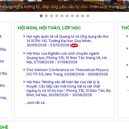
ển công nghệ lượng tử, đáp ứng yêu cầu tự chủ chiến lược trong giai
HỘI NGHỊ, HỘI THẢO, LỚP HỌC
THÔ
M,
Hội nghị quốc tế về Quang tử và Ứng dụng lần thứ
14 (ICPA-14), Trường Đại học Quy Nhơn,
30/09/2026 - 03/10/2026
Bảy,
Hội thảo của Nghiên cứu sinh chuyên ngành
Quang học, Phòng 315, 10 Đào Tấn Giảng Võ, Hà
Thứ
Nội, 07/08/2026 - 07/08/2026
51st Vietnam Conference on Theoretical Physics
ứ Ba,
(VCTP-51), Nha Trang, 03/08/2026 - 06/08/2026
Hội thảo “Những vấn đề hiện đại của Vật lý lý
Năm,
thuyết: Các tiếp cận mới trong Vật lý vật chất
.
ngưng tụ và Vũ trụ học”, Phòng 315, 10 Đào Tấn, Ba
Đình, Hà Nội, 30/06/2026 - 30/06/2026
Hai,
... xem tất cả.
NGHỆ