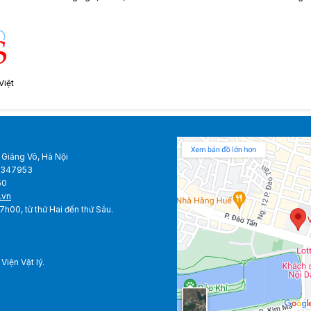
Việt
 Giảng Võ, Hà Nội
38347953
50
.vn
0 - 17h00, từ thứ Hai đến thứ Sáu.
iện Vật lý.