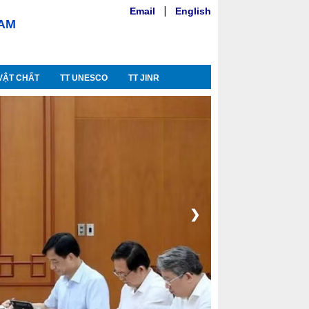
Email
|
English
NAM
VẬT CHẤT
TT UNESCO
TT JINR
❯