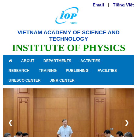
Email
|
Tiếng Việt
VIETNAM ACADEMY OF SCIENCE AND
TECHNOLOGY
INSTITUTE OF PHYSICS
ABOUT
DEPARTMENTS
ACTIVITIES
RESEARCH
TRAINING
PUBLISHING
FACILITIES
UNESCO CENTER
JINR CENTER
❮
❯