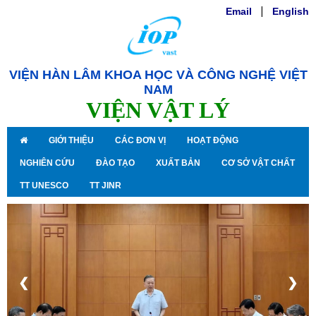
Email
|
English
VIỆN HÀN LÂM KHOA HỌC VÀ CÔNG NGHỆ VIỆT
NAM
VIỆN VẬT LÝ
GIỚI THIỆU
CÁC ĐƠN VỊ
HOẠT ĐỘNG
NGHIÊN CỨU
ĐÀO TẠO
XUẤT BẢN
CƠ SỞ VẬT CHẤT
TT UNESCO
TT JINR
❮
❯