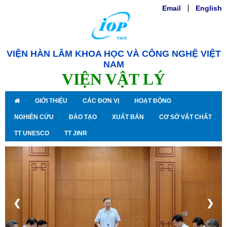
Email
|
English
VIỆN HÀN LÂM KHOA HỌC VÀ CÔNG NGHỆ VIỆT
NAM
VIỆN VẬT LÝ
GIỚI THIỆU
CÁC ĐƠN VỊ
HOẠT ĐỘNG
NGHIÊN CỨU
ĐÀO TẠO
XUẤT BẢN
CƠ SỞ VẬT CHẤT
TT UNESCO
TT JINR
❮
❯