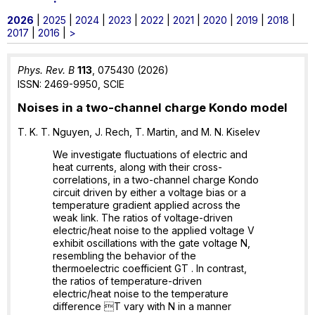
2026
|
2025
|
2024
|
2023
|
2022
|
2021
|
2020
|
2019
|
2018
|
2017
|
2016
|
>
Phys. Rev. B
113
, 075430 (2026)
ISSN: 2469-9950, SCIE
Noises in a two-channel charge Kondo model
T. K. T. Nguyen, J. Rech, T. Martin, and M. N. Kiselev
We investigate fluctuations of electric and
heat currents, along with their cross-
correlations, in a two-channel charge Kondo
circuit driven by either a voltage bias or a
temperature gradient applied across the
weak link. The ratios of voltage-driven
electric/heat noise to the applied voltage V
exhibit oscillations with the gate voltage N,
resembling the behavior of the
thermoelectric coefficient GT . In contrast,
the ratios of temperature-driven
electric/heat noise to the temperature
difference T vary with N in a manner