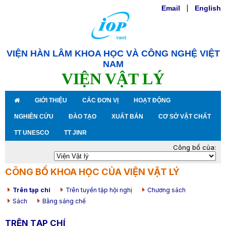
Email
|
English
VIỆN HÀN LÂM KHOA HỌC VÀ CÔNG NGHỆ VIỆT
NAM
VIỆN VẬT LÝ
GIỚI THIỆU
CÁC ĐƠN VỊ
HOẠT ĐỘNG
NGHIÊN CỨU
ĐÀO TẠO
XUẤT BẢN
CƠ SỞ VẬT CHẤT
TT UNESCO
TT JINR
Công bố của:
CÔNG BỐ KHOA HỌC CỦA VIỆN VẬT LÝ
Trên tạp chí
Trên tuyển tập hội nghị
Chương sách
Sách
Bằng sáng chế
TRÊN TẠP CHÍ