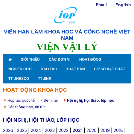
Email
|
English
VIỆN HÀN LÂM KHOA HỌC VÀ CÔNG NGHỆ VIỆT
NAM
VIỆN VẬT LÝ
GIỚI THIỆU
CÁC ĐƠN VỊ
HOẠT ĐỘNG
NGHIÊN CỨU
ĐÀO TẠO
XUẤT BẢN
CƠ SỞ VẬT CHẤT
TT UNESCO
TT JINR
HOẠT ĐỘNG KHOA HỌC
Hợp tác quốc tế
Seminar
Hội nghị, hội thảo, lớp học
Các thông báo, tin tức
HỘI NGHỊ, HỘI THẢO, LỚP HỌC
2026
|
2025
|
2024
|
2023
|
2022
|
2021
|
2020
|
2019
|
2018
|