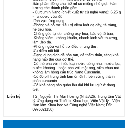
Sản phẩm đóng chai 50 ml có miệng nhỏ giọt. Hàm
lượng các thành phần gồm:
- Curcumin Nano (chiết xuất từ củ nghệ vàng): 6,25 g
- Tá dược vừa đủ
Lĩnh vực ứng dụng:
-Phòng và hỗ trợ điều trị viêm loét dạ dày, tá tràng,
hệ tiêu hóa.
-Chống gốc tự do, chống oxy hóa, bảo vệ tế bào,
-Kháng viêm, kháng khuẩn, nhanh lành vết thương,
làm đẹp da.
-Phòng ngừa và hỗ trợ điều trị ung thư.
Ưu điểm nổi bật:
-Dạng dung dịch dễ hòa tan, dễ thẩm thấu, tăng khả
năng hấp thu của cơ thể.
-Có thể pha với nhiều loại nước uống như: nước lọc,
nước khoáng…hoặc pha với mật ong, sữa chua mà
không làm hỏng cấu trúc Nano Curcumin.
-Có độ pH trung tính làm ổn định, bền vững thành
phần curcumin.
-Có khả năng bảo quản lâu dài khi lưu giữ ở dạng
Gel.
Liên hệ
TS. Nguyễn Thị Mai Hương (Nhà A26, Trung tâm Vật
lý Ứng dụng và Thiết bị Khoa học, Viện Vật lý - Viện
Hàn lâm Khoa học và Công nghệ Việt Nam; DĐ:
0976321158)