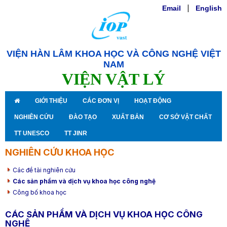
Email
|
English
VIỆN HÀN LÂM KHOA HỌC VÀ CÔNG NGHỆ VIỆT
NAM
VIỆN VẬT LÝ
GIỚI THIỆU
CÁC ĐƠN VỊ
HOẠT ĐỘNG
NGHIÊN CỨU
ĐÀO TẠO
XUẤT BẢN
CƠ SỞ VẬT CHẤT
TT UNESCO
TT JINR
NGHIÊN CỨU KHOA HỌC
Các đề tài nghiên cứu
Các sản phẩm và dịch vụ khoa học công nghệ
Công bố khoa học
CÁC SẢN PHẨM VÀ DỊCH VỤ KHOA HỌC CÔNG
NGHỆ