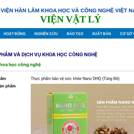
VIỆN HÀN LÂM KHOA HỌC VÀ CÔNG NGHỆ VIỆT 
VIỆN VẬT LÝ
HOẠT ĐỘNG
NGHIÊN CỨU
ĐÀO TẠO
XUẤT BẢN
CƠ SỞ 
PHẨM VÀ DỊCH VỤ KHOA HỌC CÔNG NGHỆ
hoa học công nghệ
hẩm
Thực phẩm bảo vệ sức khỏe Nano DHQ (Tùng Đỏ)
sản phẩm