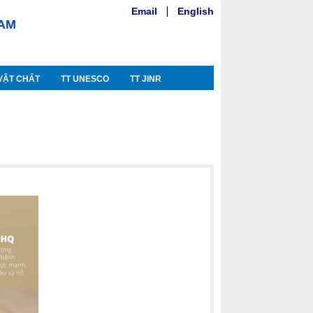
Email
|
English
NAM
VẬT CHẤT
TT UNESCO
TT JINR