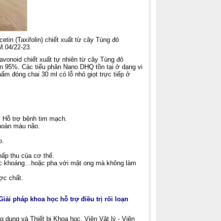
tin (Taxifolin) chiết xuất từ cây Tùng đỏ
M.04/22-23.
avonoid chiết xuất tự nhiên từ cây Tùng đỏ
n 95%. Các tiểu phân Nano DHQ tồn tại ở dạng vi
m đóng chai 30 ml có lỗ nhỏ giọt trực tiếp ở
 Hỗ trợ bệnh tim mạch.
 hoàn máu não.
o.
hấp thu của cơ thể.
ước khoáng…hoặc pha với mật ong mà không làm
ợc chất.
ải pháp khoa học hỗ trợ điều trị rối loạn
dụng và Thiết bị Khoa học, Viện Vật lý - Viện