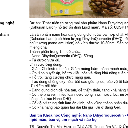
ông nghệ
Dự án: “Phát triển thương mại sản phẩm Nano Dihydroquerce
(Dahurian Larch) hỗ trợ ổn định Lipid máu”. Mã số: UDSPT
 phẩm
Là sản phẩm nano hóa dạng dung dịch của loại hợp chất Fl
(Dahurian Larch) có hàm lượng DihydroQuercetin (DHQ) trê
nhũ tương (nano emulsion) có kích thước 10-30nm. Sản phẩ
miệng chai.
Thành phần trong 1ml có chứa:
- Nano DihydroQuercetin (DHQ): 50mg
- Tá dược vừa đủ.
Lĩnh vực ứng dụng:
- Giảm Cholesterol máu; Giảm mảng bám thành mạch máu;
- Ổn định huyết áp, hỗ trợ điều hòa và tăng khả năng tuần
- Hỗ trợ, tăng cường chức năng gan.
- Tác dụng chống oxy hóa, bắt các gốc tự do, bảo vệ tế bà
Ưu điểm nổi bật:
- Dạng dung dịch dễ hòa tan, dễ thẩm thấu, tăng khả năng 
- Có thể pha với nhiều loại nước uống như: nước lọc, n
hỏng cấu trúc Nano DHQ.
- Có độ pH trung tính làm ổn định, bền vững thành phần dư
- Có khả năng bảo quản lâu dài khi giữ lưu ở dạng Gel.
Bản tin Khoa học Công nghệ: Nano Dihydroquercetin - Gi
lipid máu, bảo vệ tim mạch và não bộ
TS. Nguyễn Thị Mai Hương (Nhà A26, Trung tâm Vật lý Ứng 