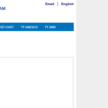
Email
|
English
NAM
VẬT CHẤT
TT UNESCO
TT JINR