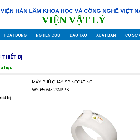
VIỆN HÀN LÂM KHOA HỌC VÀ CÔNG NGHỆ VIỆT 
VIỆN VẬT LÝ
HOẠT ĐỘNG
NGHIÊN CỨU
ĐÀO TẠO
XUẤT BẢN
CƠ SỞ 
THIẾT BỊ
oa học
ị
MÁY PHỦ QUAY SPINCOATING
WS-650Mz-23NPPB
iết bị