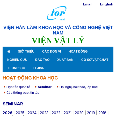
Email
|
English
VIỆN HÀN LÂM KHOA HỌC VÀ CÔNG NGHỆ VIỆT
NAM
VIỆN VẬT LÝ
GIỚI THIỆU
CÁC ĐƠN VỊ
HOẠT ĐỘNG
NGHIÊN CỨU
ĐÀO TẠO
XUẤT BẢN
CƠ SỞ VẬT CHẤT
TT UNESCO
TT JINR
HOẠT ĐỘNG KHOA HỌC
Hợp tác quốc tế
Seminar
Hội nghị, hội thảo, lớp học
Các thông báo, tin tức
SEMINAR
2026
|
2025
|
2024
|
2023
|
2022
|
2021
|
2020
|
2019
|
2018
|