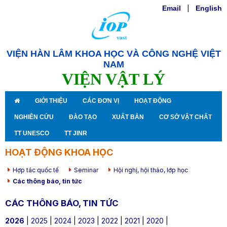
Email
|
English
VIỆN HÀN LÂM KHOA HỌC VÀ CÔNG NGHỆ VIỆT
NAM
VIỆN VẬT LÝ
GIỚI THIỆU
CÁC ĐƠN VỊ
HOẠT ĐỘNG
NGHIÊN CỨU
ĐÀO TẠO
XUẤT BẢN
CƠ SỞ VẬT CHẤT
TT UNESCO
TT JINR
HOẠT ĐỘNG KHOA HỌC
Hợp tác quốc tế
Seminar
Hội nghị, hội thảo, lớp học
Các thông báo, tin tức
CÁC THÔNG BÁO, TIN TỨC
2026
|
2025
|
2024
|
2023
|
2022
|
2021
|
2020
|