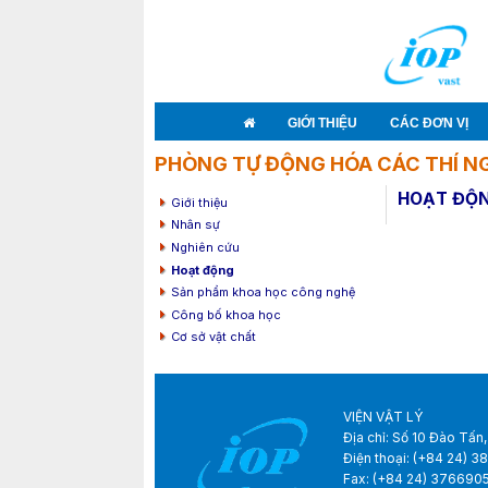
GIỚI THIỆU
CÁC ĐƠN VỊ
PHÒNG TỰ ĐỘNG HÓA CÁC THÍ NG
HOẠT ĐỘ
Giới thiệu
Nhân sự
Nghiên cứu
Hoạt động
Sản phẩm khoa học công nghệ
Công bố khoa học
Cơ sở vật chất
VIỆN VẬT LÝ
Địa chỉ: Số 10 Đào Tấn,
Điện thoại: (+84 24) 
Fax: (+84 24) 376690