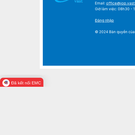
Email:
office@iop.vast
Giờ làm việc: 08h3
Đăng nhập
© 2024 Bản quyền của V
Đã kết nối EMC