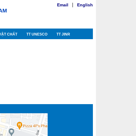
Email
|
English
NAM
VẬT CHẤT
TT UNESCO
TT JINR