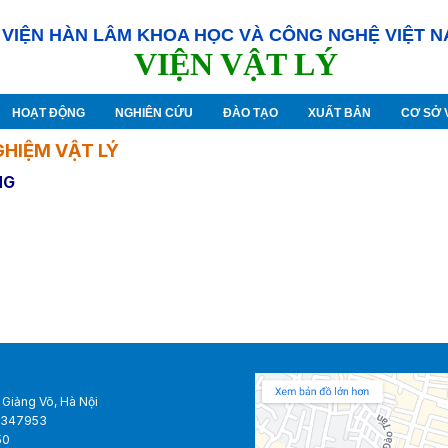
VIỆN HÀN LÂM KHOA HỌC VÀ CÔNG NGHỆ VIỆT 
VIỆN VẬT LÝ
HOẠT ĐỘNG
NGHIÊN CỨU
ĐÀO TẠO
XUẤT BẢN
CƠ SỞ 
HIỆM VẬT LÝ
NG
 Giảng Võ, Hà Nội
38347953
50