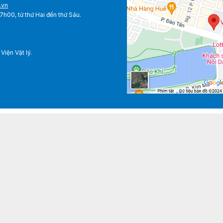
.vn
0 - 17h00, từ thứ Hai đến thứ Sáu.
iện Vật lý.