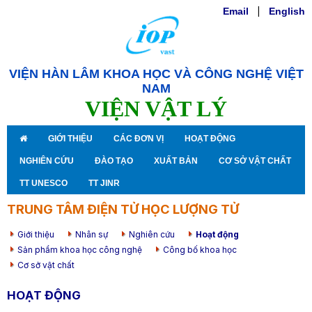
Email
|
English
VIỆN HÀN LÂM KHOA HỌC VÀ CÔNG NGHỆ VIỆT
NAM
VIỆN VẬT LÝ
GIỚI THIỆU
CÁC ĐƠN VỊ
HOẠT ĐỘNG
NGHIÊN CỨU
ĐÀO TẠO
XUẤT BẢN
CƠ SỞ VẬT CHẤT
TT UNESCO
TT JINR
TRUNG TÂM ĐIỆN TỬ HỌC LƯỢNG TỬ
Giới thiệu
Nhân sự
Nghiên cứu
Hoạt động
Sản phẩm khoa học công nghệ
Công bố khoa học
Cơ sở vật chất
HOẠT ĐỘNG