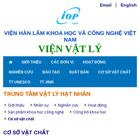
Email
|
English
VIỆN HÀN LÂM KHOA HỌC VÀ CÔNG NGHỆ VIỆT
NAM
VIỆN VẬT LÝ
GIỚI THIỆU
CÁC ĐƠN VỊ
HOẠT ĐỘNG
NGHIÊN CỨU
ĐÀO TẠO
XUẤT BẢN
CƠ SỞ VẬT CHẤT
TT UNESCO
TT JINR
TRUNG TÂM VẬT LÝ HẠT NHÂN
Giới thiệu
Nhân sự
Nghiên cứu
Hoạt động
Sản phẩm khoa học công nghệ
Công bố khoa học
Cơ sở vật chất
CƠ SỞ VẬT CHẤT