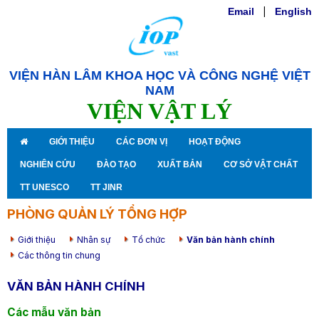
Email
|
English
VIỆN HÀN LÂM KHOA HỌC VÀ CÔNG NGHỆ VIỆT
NAM
VIỆN VẬT LÝ
GIỚI THIỆU
CÁC ĐƠN VỊ
HOẠT ĐỘNG
NGHIÊN CỨU
ĐÀO TẠO
XUẤT BẢN
CƠ SỞ VẬT CHẤT
TT UNESCO
TT JINR
PHÒNG QUẢN LÝ TỔNG HỢP
Giới thiệu
Nhân sự
Tổ chức
Văn bản hành chính
Các thông tin chung
VĂN BẢN HÀNH CHÍNH
Các mẫu văn bản