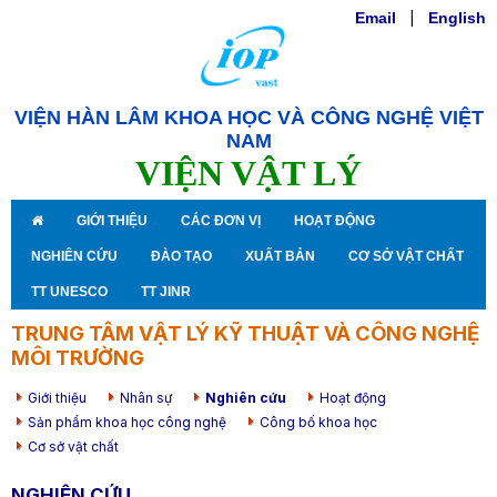
Email
|
English
VIỆN HÀN LÂM KHOA HỌC VÀ CÔNG NGHỆ VIỆT
NAM
VIỆN VẬT LÝ
GIỚI THIỆU
CÁC ĐƠN VỊ
HOẠT ĐỘNG
NGHIÊN CỨU
ĐÀO TẠO
XUẤT BẢN
CƠ SỞ VẬT CHẤT
TT UNESCO
TT JINR
TRUNG TÂM VẬT LÝ KỸ THUẬT VÀ CÔNG NGHỆ
MÔI TRƯỜNG
Giới thiệu
Nhân sự
Nghiên cứu
Hoạt động
Sản phẩm khoa học công nghệ
Công bố khoa học
Cơ sở vật chất
NGHIÊN CỨU