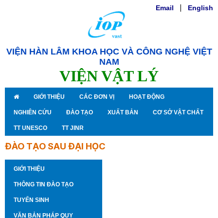
Email
|
English
VIỆN HÀN LÂM KHOA HỌC VÀ CÔNG NGHỆ VIỆT
NAM
VIỆN VẬT LÝ
GIỚI THIỆU
CÁC ĐƠN VỊ
HOẠT ĐỘNG
NGHIÊN CỨU
ĐÀO TẠO
XUẤT BẢN
CƠ SỞ VẬT CHẤT
TT UNESCO
TT JINR
ĐÀO TẠO SAU ĐẠI HỌC
GIỚI THIỆU
THÔNG TIN ĐÀO TẠO
TUYỂN SINH
VĂN BẢN PHÁP QUY