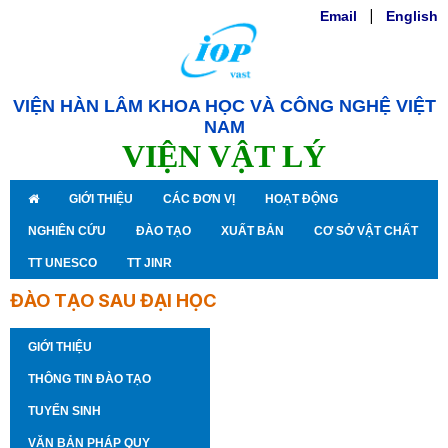
Email
|
English
VIỆN HÀN LÂM KHOA HỌC VÀ CÔNG NGHỆ VIỆT
NAM
VIỆN VẬT LÝ
GIỚI THIỆU
CÁC ĐƠN VỊ
HOẠT ĐỘNG
NGHIÊN CỨU
ĐÀO TẠO
XUẤT BẢN
CƠ SỞ VẬT CHẤT
TT UNESCO
TT JINR
ĐÀO TẠO SAU ĐẠI HỌC
GIỚI THIỆU
THÔNG TIN ĐÀO TẠO
TUYỂN SINH
VĂN BẢN PHÁP QUY